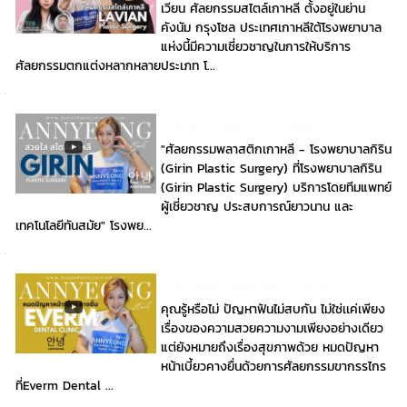
เวียน ศัลยกรรมสไตล์เกาหลี ตั้งอยู่ในย่าน
คังนัม กรุงโซล ประเทศเกาหลีใต้โรงพยาบาล
แห่งนี้มีความเชี่ยวชาญในการให้บริการ
ศัลยกรรมตกแต่งหลากหลายประเภท โ...
Girin Plastic Surgery
"ศัลยกรรมพลาสติกเกาหลี - โรงพยาบาลกิริน
(Girin Plastic Surgery) ที่โรงพยาบาลกิริน
(Girin Plastic Surgery) บริการโดยทีมแพทย์
ผู้เชี่ยวชาญ ประสบการณ์ยาวนาน และ
เทคโนโลยีทันสมัย" โรงพย...
EVERM Dental Clinic
คุณรู้หรือไม่ ปัญหาฟันไม่สบกัน ไม่ใช่เเค่เพียง
เรื่องของความสวยความงามเพียงอย่างเดียว
แต่ยังหมายถึงเรื่องสุขภาพด้วย หมดปัญหา
หน้าเบี้ยวคางยื่นด้วยการศัลยกรรมขากรรไกร
ที่Everm Dental ...