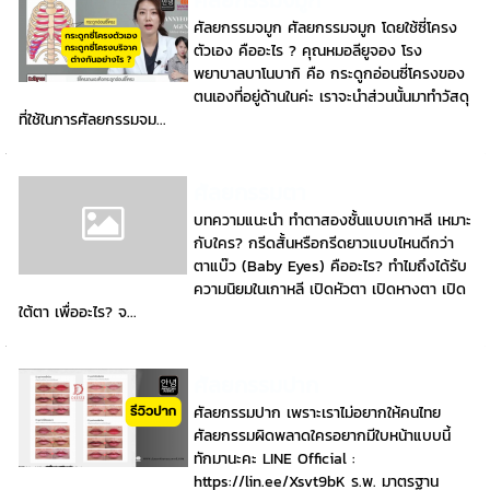
ศัลยกรรมจมูก
ศัลยกรรมจมูก ศัลยกรรมจมูก โดยใช้ซี่โครง
ตัวเอง คืออะไร ? คุณหมอลียูจอง โรง
พยาบาลบาโนบากิ คือ กระดูกอ่อนซี่โครงของ
ตนเองที่อยู่ด้านในค่ะ เราจะนำส่วนนั้นมาทำวัสดุ
ที่ใช้ในการศัลยกรรมจม...
ศัลยกรรมตา
บทความแนะนำ ทำตาสองชั้นแบบเกาหลี เหมาะ
กับใคร? กรีดสั้นหรือกรีดยาวแบบไหนดีกว่า
ตาแบ๊ว (Baby Eyes) คืออะไร? ทำไมถึงได้รับ
ความนิยมในเกาหลี เปิดหัวตา เปิดหางตา เปิด
ใต้ตา เพื่ออะไร? จ...
ศัลยกรรมปาก
ศัลยกรรมปาก เพราะเราไม่อยากให้คนไทย
ศัลยกรรมผิดพลาดใครอยากมีใบหน้าแบบนี้
ทักมานะคะ LINE Official :
https://lin.ee/Xsvt9bK ร.พ. มาตรฐาน