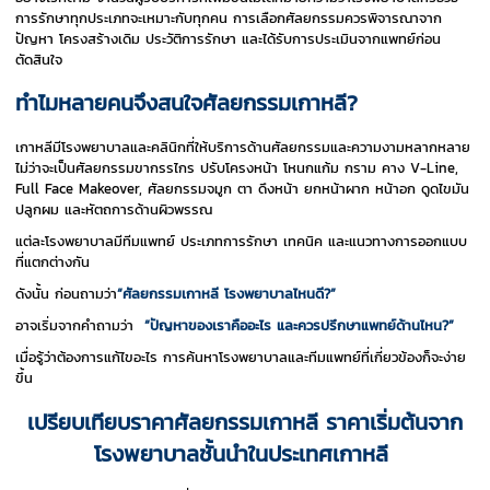
การรักษาทุกประเภทจะเหมาะกับทุกคน การเลือกศัลยกรรมควรพิจารณาจาก
ปัญหา โครงสร้างเดิม ประวัติการรักษา และได้รับการประเมินจากแพทย์ก่อน
ตัดสินใจ
ทำไมหลายคนจึงสนใจศัลยกรรมเกาหลี?
เกาหลีมีโรงพยาบาลและคลินิกที่ให้บริการด้านศัลยกรรมและความงามหลากหลาย
ไม่ว่าจะเป็นศัลยกรรมขากรรไกร ปรับโครงหน้า โหนกแก้ม กราม คาง V-Line,
Full Face Makeover, ศัลยกรรมจมูก ตา ดึงหน้า ยกหน้าผาก หน้าอก ดูดไขมัน
ปลูกผม และหัตถการด้านผิวพรรณ
แต่ละโรงพยาบาลมีทีมแพทย์ ประเภทการรักษา เทคนิค และแนวทางการออกแบบ
ที่แตกต่างกัน
ดังนั้น ก่อนถามว่า
“ศัลยกรรมเกาหลี โรงพยาบาลไหนดี?”
อาจเริ่มจากคำถามว่า
“ปัญหาของเราคืออะไร และควรปรึกษาแพทย์ด้านไหน?”
เมื่อรู้ว่าต้องการแก้ไขอะไร การค้นหาโรงพยาบาลและทีมแพทย์ที่เกี่ยวข้องก็จะง่าย
ขึ้น
เปรียบเทียบราคาศัลยกรรมเกาหลี ราคาเริ่มต้นจาก
โรงพยาบาลชั้นนำในประเทศเกาหลี