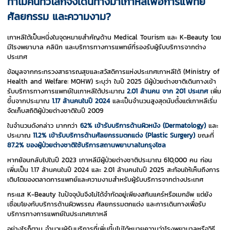
ทำไมคนทั่วโลกจึงเดินทางมาเกาหลีเพื่อการแพทย์
ศัลยกรรม และความงาม?
เกาหลีใต้เป็นหนึ่งในจุดหมายสำคัญด้าน Medical Tourism และ K-Beauty โดย
มีโรงพยาบาล คลินิก และบริการทางการแพทย์ที่รองรับผู้รับบริการจากต่าง
ประเทศ
ข้อมูลจากกระทรวงสาธารณสุขและสวัสดิการแห่งประเทศเกาหลีใต้ (Ministry of
Health and Welfare: MOHW) ระบุว่า ในปี 2025 มีผู้ป่วยต่างชาติเดินทางเข้า
รับบริการทางการแพทย์ในเกาหลีใต้ประมาณ
2.01 ล้านคน จาก 201 ประเทศ
เพิ่ม
ขึ้นจากประมาณ
1.17 ล้านคนในปี 2024
และเป็นจำนวนสูงสุดนับตั้งแต่เกาหลีเริ่ม
จัดเก็บสถิติผู้ป่วยต่างชาติในปี 2009
ในจำนวนดังกล่าว มากกว่า
62% เข้ารับบริการด้านผิวหนัง (Dermatology)
และ
ประมาณ
11.2% เข้ารับบริการด้านศัลยกรรมตกแต่ง (Plastic Surgery)
ขณะที่
87.2% ของผู้ป่วยต่างชาติใช้บริการสถานพยาบาลในกรุงโซล
หากย้อนกลับไปในปี 2023 เกาหลีมีผู้ป่วยต่างชาติประมาณ 610,000 คน ก่อน
เพิ่มเป็น 1.17 ล้านคนในปี 2024 และ 2.01 ล้านคนในปี 2025 สะท้อนให้เห็นถึงการ
เติบโตของตลาดการแพทย์และความงามสำหรับผู้รับบริการจากต่างประเทศ
กระแส K-Beauty ในปัจจุบันจึงไม่ได้จำกัดอยู่เพียงสกินแคร์หรือเมกอัพ แต่ยัง
เชื่อมโยงกับบริการด้านผิวพรรณ ศัลยกรรมตกแต่ง และการเดินทางเพื่อรับ
บริการทางการแพทย์ในประเทศเกาหลี
อย่างไรก็ตาม จำนวนผู้รับบริการที่เพิ่มขึ้นไม่ได้หมายความว่าโรงพยาบาลหรือวิธี