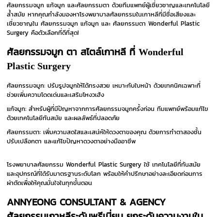
ศัลยกรรมจมูก แก้จมูก และศัลยกรรมตา ด้วยทีมแพทย์ผู้เชี่ยวชาญและเทคโนโลยี
ล้ำสมัย
หากคุณกำลังมองหาโรงพยาบาลศัลยกรรมในเกาหลีที่มีชื่อเสียงและ
เชี่ยวชาญใน ศัลยกรรมจมูก แก้จมูก และ ศัลยกรรมตา Wonderful Plastic
Surgery คือตัวเลือกที่ดีที่สุด!
ศัลยกรรมจมูก ตา สไตล์เกาหลี ที่
Wonderful
Plastic Surgery
ศัลยกรรมจมูก: ปรับรูปจมูกให้ได้ทรงสวย เหมาะกับใบหน้า ด้วยเทคนิคเฉพาะที่
ช่วยเพิ่มความโดดเด่นและเสริมโหงวเฮ้ง
แก้จมูก: สำหรับผู้ที่มีปัญหาจากการศัลยกรรมจมูกครั้งก่อน ทีมแพทย์พร้อมแก้ไข
ด้วยเทคโนโลยีทันสมัย และผลลัพธ์ที่ปลอดภัย
ศัลยกรรมตา: เพิ่มความสดใสและเสน่ห์ให้ดวงตาของคุณ ด้วยการทำตาสองชั้น
ปรับเปลือกตา และแก้ไขปัญหาดวงตาอย่างมืออาชีพ
โรงพยาบาลศัลยกรรม Wonderful Plastic Surgery ใช้ เทคโนโลยีที่ทันสมัย
และอุปกรณ์ที่ได้รับมาตรฐานระดับโลก พร้อมให้คำปรึกษาอย่างละเอียดก่อนการ
ผ่าตัดเพื่อให้คุณมั่นใจในทุกขั้นตอน
ANNYEONG CONSULTANT & AGENCY
ศัลยกรรมเกาหลีระดับพรีเมี่ยม ยกระดับความงามใน