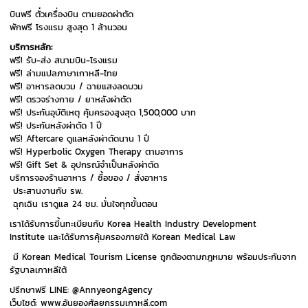
บินฟรี ตั๋วเครื่องบิน ตามยอดผ่าตัด
พักฟรี โรงแรม สูงสุด 1 ล้านวอน
บริการหลัก:
ฟรี! รับ-ส่ง สนามบิน-โรงแรม
ฟรี! ล่ามแปลภาษาเกาหลี-ไทย
ฟรี! อาหารลดบวม / ฉายแสงลดบวม
ฟรี! ตรวจร่างกาย / ยาหลังผ่าตัด
ฟรี! ประกันอุบัติเหตุ คุ้มครองสูงสุด 1,500,000 บาท
ฟรี! ประกันหลังผ่าตัด 1 ปี
ฟรี! Aftercare ดูแลหลังผ่าตัดนาน 1 ปี
ฟรี! Hyperbolic Oxygen Therapy ตามอาการ
ฟรี! Gift Set & อุปกรณ์จำเป็นหลังผ่าตัด
บริการจองร้านอาหาร / ซื้อของ / สั่งอาหาร
ประสานงานกับ รพ.
ฉุกเฉิน เราดูแล 24 ชม. มั่นใจทุกขั้นตอน
เราได้รับการขึ้นทะเบียนกับ Korea Health Industry Development
Institute และได้รับการคุ้มครองภายใต้ Korean Medical Law
มี Korean Medical Tourism License ถูกต้องตามกฎหมาย พร้อมประกันจาก
รัฐบาลเกาหลีใต้
ปรึกษาฟรี LINE: @AnnyeongAgency
เว็บไซต์: www.อันยองศัลยกรรมเกาหลี.com