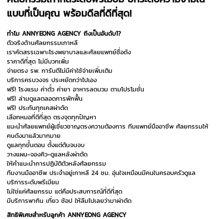
แบบที่เป็นคุณ พร้อมดีลที่ดีที่สุด!
ทำไม ANNYEONG AGENCY ถึงเป็นอันดับ1?
ตัวจริงด้านศัลยกรรมเกาหลี
เราคัดสรรเฉพาะโรงพยาบาลและศัลยแพทย์ชื่อดัง
ราคาดีที่สุด ไม่มีบวกเพิ่ม
จ่ายตรง รพ. การันตีไม่มีค่าใช้จ่ายเพิ่มเติม
บริการครบวงจร ประหยัดกว่าไปเอง
ฟรี! โรงแรม ค่าตั๋ว ค่ายา อาหารลดบวม ตามโปรโมชั่น
ฟรี! ล่ามดูแลตลอดการพักฟื้น
ฟรี! ประกันทุกเคสผ่าตัด
เลือกหมอที่ดีที่สุด ตรงจุดทุกปัญหา
แนะนำศัลยแพทย์ผู้เชี่ยวชาญตรงความต้องการ ทีมแพทย์มืออาชีพ ศัลยกรรมให้
คนดังมาแล้วมากมาย
ดูแลทุกขั้นตอน ตั้งแต่ต้นจนจบ
วางแผน-จองคิว-ดูแลหลังผ่าตัด
ให้คำแนะนำการปฏิบัติตัวหลังศัลยกรรม
ทีมงานมืออาชีพ ประจำอยู่เกาหลี 24 ชม. อุ่นใจเหมือนมีคนในครอบครัวดูแล
บริการระดับพรีเมียม
ไม่ใช่แค่ศัลยกรรม แต่คือประสบการณ์ที่ดีที่สุด
มีบริการพากิน เที่ยว ช้อป ให้ลืมไปเลยว่ามาผ่าตัด
สิทธิพิเศษสำหรับลูกค้า ANNYEONG AGENCY